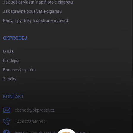
Jak udělat vlastní náplň pro e-cigaretu
Jak správně používat e-cigaretu
Rady, Tipy, Triky a odstranění závad
OKPRODEJ
O nás
Prodejna
Bonusový systém
Značky
KONTAKT
obchod
@
okprodej.cz
+420773540992