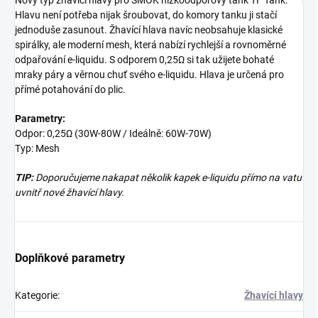
Nový typ žhavící hlavy pro SMOK nízkoodporový tank TF Tank.
Hlavu není potřeba nijak šroubovat, do komory tanku ji stačí
jednoduše zasunout. Žhavící hlava navíc neobsahuje klasické
spirálky, ale moderní mesh, která nabízí rychlejší a rovnoměrné
odpařování e-liquidu. S odporem 0,25Ω si tak užijete bohaté
mraky páry a věrnou chuť svého e-liquidu. Hlava je určená pro
přímé potahování do plic.
Parametry:
Odpor: 0,25Ω (30W-80W / Ideálně: 60W-70W)
Typ: Mesh
TIP:
Doporučujeme nakapat několik kapek e-liquidu přímo na vatu
uvnitř nové žhavící hlavy.
Doplňkové parametry
Kategorie
:
Žhavící hlavy