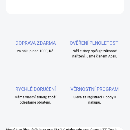
ZEPTAT SE
HLÍDAT
DOPRAVA ZDARMA
OVĚŘENÍ PLNOLETOSTI
za nákup nad 1000,-Kč.
Náš e-shop splňuje zákonné
nařízení. Jsme členem Apek.
RYCHLÉ DORUČENÍ
VĚRNOSTNÍ PROGRAM
Máme vlastní sklady, zboží
Sleva za registraci + body k
odesíláme obratem.
nákupu.