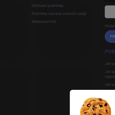
E-MAI
Obchodní podmínky
Podmínky ochrany osobních údajů
Reklamační řád
Vložen
Při
POR
Jak vy
Jak sp
cigare
Jak ud
Jak sp
Rady, 