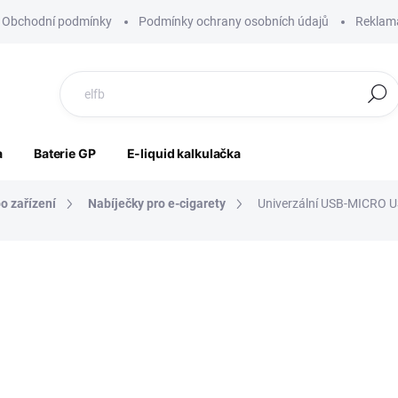
Obchodní podmínky
Podmínky ochrany osobních údajů
Reklama
Hledat
a
Baterie GP
E-liquid kalkulačka
o zařízení
Nabíječky pro e-cigarety
Univerzální USB-MICRO U
ocení
ZNAČKA:
VÝROBCE NEUVEDEN
69 Kč
57 Kč bez DPH
Měrná
SKLADEM
cena: