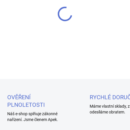
MŮŽEME DORUČIT DO:
10.8.2
−
+
Univerzální USB-MICRO USB k
– 1A
DETAILNÍ INFORMACE
OVĚŘENÍ
RYCHLÉ DORUČ
PLNOLETOSTI
Máme vlastní sklady, z
odesíláme obratem.
Náš e-shop splňuje zákonné
nařízení. Jsme členem Apek.