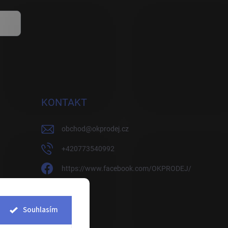
KONTAKT
obchod
@
okprodej.cz
+420773540992
https://www.facebook.com/OKPRODEJ/
okprodej
okprodej
Souhlasím