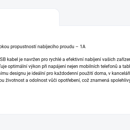
okou propustností nabíjecího proudu – 1A
B kabel je navržen pro rychlé a efektivní nabíjení vašich zaříze
je optimální výkon při napájení nejen mobilních telefonů a table
ímu designu je ideální pro každodenní použití doma, v kanceláři
hou životnost a odolnost vůči opotřebení, což znamená spolehliv