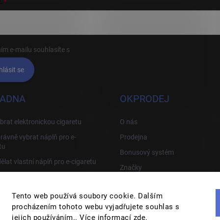
L
ím e-mailu souhlasíte s
podmínkami ochrany osobních údajů
hlásit se
ADNA
OKPRODEJ
brat elektronickou cigaretu
O nás
rávně vybrat náplň pro e-
Prodejna
tu
Bonusový systém
ělat vlastní náplň pro e-cigaretu
Značky
rávně používat e-cigaretu
Tipy, Triky a odstranění závad
Tento web používá soubory cookie. Dalším
procházením tohoto webu vyjadřujete souhlas s
jejich používáním.. Více informací
zde
.