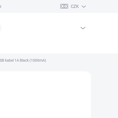
CZK
ční řád
PRÁZDNÝ KOŠÍK
NÁKUPNÍ
KOŠÍK
SB kabel 1A Black (1000mA)