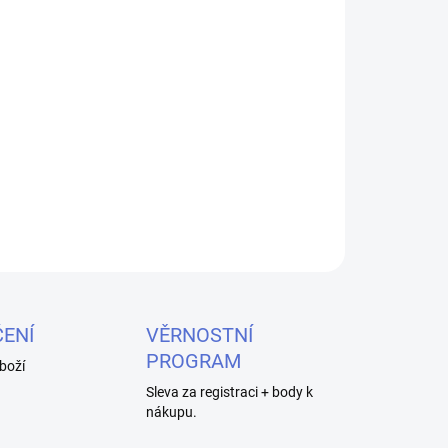
026
MOŽNOSTI DORUČENÍ
Přidat do košíku
abel s vysokou propustností nabíjecího proudu
ZEPTAT SE
HLÍDAT
ENÍ
VĚRNOSTNÍ
PROGRAM
boží
Sleva za registraci + body k
nákupu.