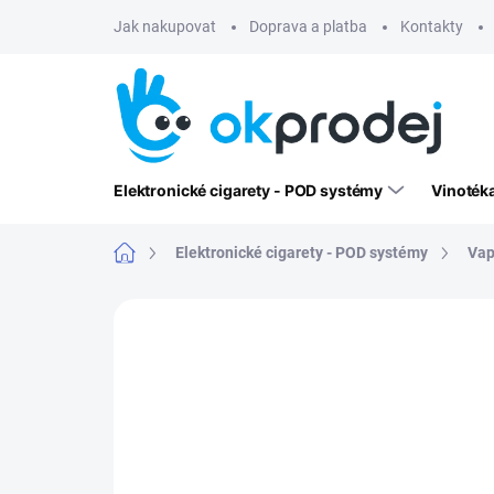
Přejít
Jak nakupovat
Doprava a platba
Kontakty
na
obsah
Elektronické cigarety - POD systémy
Vinoték
Domů
Elektronické cigarety - POD systémy
Vap
Neohodnoceno
Podrobnosti hodn