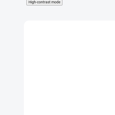
High-contrast mode
Micro USB a Lightning USB kabel 2v1
- Avatar - Bílá