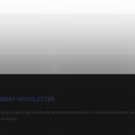
BÍRAT NEWSLETTER
 svůj e-mail a my vám budeme zasílat informace o nových produktech na
 e-shopu.