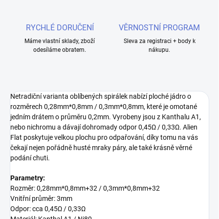
RYCHLÉ DORUČENÍ
VĚRNOSTNÍ PROGRAM
Máme vlastní sklady, zboží
Sleva za registraci + body k
odesíláme obratem.
nákupu.
Netradiční varianta oblíbených spirálek nabízí ploché jádro o
rozměrech 0,28mm*0,8mm / 0,3mm*0,8mm, které je omotané
jedním drátem o průměru 0,2mm. Vyrobeny jsou z Kanthalu A1,
nebo nichromu a dávají dohromady odpor 0,45Ω / 0,33Ω. Alien
Flat poskytuje velkou plochu pro odpařování, díky tomu na vás
čekají nejen pořádně husté mraky páry, ale také krásně věrné
podání chuti.
Parametry:
Rozměr: 0,28mm*0,8mm+32 / 0,3mm*0,8mm+32
Vnitřní průměr: 3mm
Odpor: cca 0,45Ω / 0,33Ω