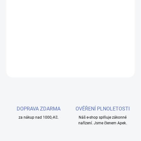
−
+
Přidat do košíku
Proč se zdržovat s motáním spirálek, když můžete mít již
perfektně předmotané VapeGear spirálky, které se hodí do celé
řady atomizérů.
DETAILNÍ INFORMACE
ZEPTAT SE
HLÍDAT
DOPRAVA ZDARMA
OVĚŘENÍ PLNOLETOSTI
za nákup nad 1000,-Kč.
Náš e-shop splňuje zákonné
nařízení. Jsme členem Apek.