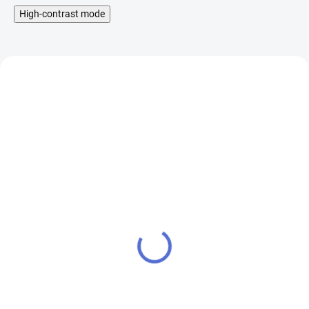
High-contrast mode
VapeGear předmotané
VapeGear předmotané
spirálky - Alien - Ni80,
spirálky - Staggered,
0.3ohm
SS316, 0.45ohm
75 Kč
79 Kč
SKLADEM
SKLADEM
62 Kč bez DPH
65 Kč bez DPH
Cena po přihlášení
Cena po přihlášení
71 Kč
75 Kč