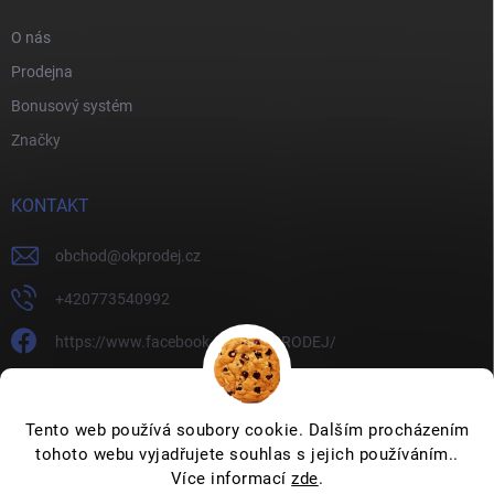
O nás
Prodejna
Bonusový systém
Značky
KONTAKT
obchod
@
okprodej.cz
+420773540992
https://www.facebook.com/OKPRODEJ/
okprodej
okprodej
Tento web používá soubory cookie. Dalším procházením
tohoto webu vyjadřujete souhlas s jejich používáním..
Více informací
zde
.