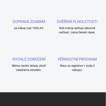
DOPRAVA ZDARMA
OVĚŘENÍ PLNOLETOSTI
za nákup nad 1000,-Kč.
Náš e-shop splňuje zákonné
nařízení. Jsme členem Apek.
RYCHLÉ DORUČENÍ
VĚRNOSTNÍ PROGRAM
Máme vlastní sklady, zboží
Sleva za registraci + body k
odesíláme obratem.
nákupu.
Z
á
p