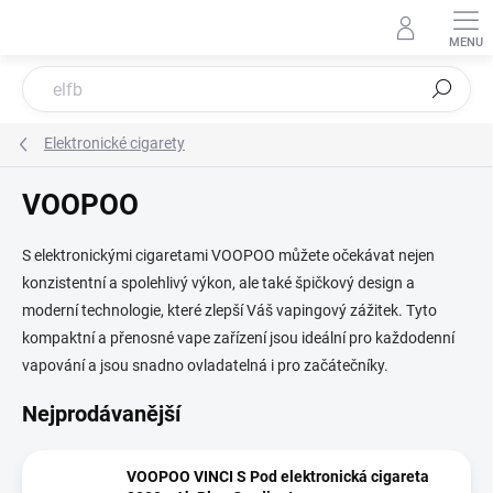
Přejít
na
obsah
Hledat
Elektronické cigarety
VOOPOO
S elektronickými cigaretami VOOPOO můžete očekávat nejen
konzistentní a spolehlivý výkon, ale také špičkový design a
moderní technologie, které zlepší Váš vapingový zážitek. Tyto
kompaktní a přenosné vape zařízení jsou ideální pro každodenní
vapování a jsou snadno ovladatelná i pro začátečníky.
Nejprodávanější
VOOPOO VINCI S Pod elektronická cigareta