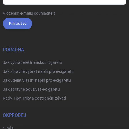
Vložením e-mailu souhlasíte s
podmínkami ochrany osobních údajů
Přihlásit se
PORADNA
Jak vybrat elektronickou cigaretu
Jak správně vybrat náplň pro e-cigaretu
Jak udělat vlastní náplň pro e-cigaretu
Jak správně používat e-cigaretu
Rady, Tipy, Triky a odstranění závad
OKPRODEJ
O nás