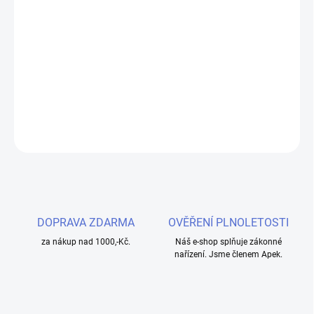
−
+
Přidat do košíku
VOOPOO PnP MTL cartridge 2ml – ideální náhradní díl pro vaše
VOOPOO zařízení, kompatibilní s modely V.SUIT, Drag S, Drag X,
Argus, Argus Pro, Argus X a Doric 60.
DETAILNÍ INFORMACE
ZEPTAT SE
HLÍDAT
DOPRAVA ZDARMA
OVĚŘENÍ PLNOLETOSTI
za nákup nad 1000,-Kč.
Náš e-shop splňuje zákonné
nařízení. Jsme členem Apek.