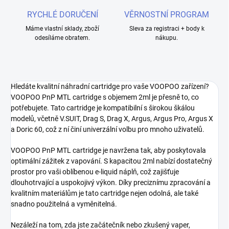
RYCHLÉ DORUČENÍ
VĚRNOSTNÍ PROGRAM
Máme vlastní sklady, zboží
Sleva za registraci + body k
odesíláme obratem.
nákupu.
Hledáte kvalitní náhradní cartridge pro vaše VOOPOO zařízení?
VOOPOO PnP MTL cartridge s objemem 2ml je přesně to, co
potřebujete. Tato cartridge je kompatibilní s širokou škálou
modelů, včetně V.SUIT, Drag S, Drag X, Argus, Argus Pro, Argus X
a Doric 60, což z ní činí univerzální volbu pro mnoho uživatelů.
VOOPOO PnP MTL cartridge je navržena tak, aby poskytovala
optimální zážitek z vapování. S kapacitou 2ml nabízí dostatečný
prostor pro vaši oblíbenou e-liquid náplň, což zajišťuje
dlouhotrvající a uspokojivý výkon. Díky preciznímu zpracování a
kvalitním materiálům je tato cartridge nejen odolná, ale také
snadno použitelná a vyměnitelná.
Nezáleží na tom, zda jste začátečník nebo zkušený vaper,