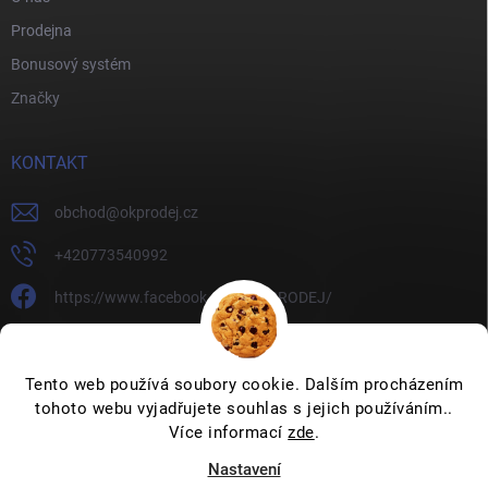
Prodejna
Bonusový systém
Značky
KONTAKT
obchod
@
okprodej.cz
+420773540992
https://www.facebook.com/OKPRODEJ/
okprodej
okprodej
Tento web používá soubory cookie. Dalším procházením
tohoto webu vyjadřujete souhlas s jejich používáním..
Více informací
zde
.
Nastavení
Copyright 2026
OKPRODEJ.CZ
. Všechna práva vyhrazena.
Upravit