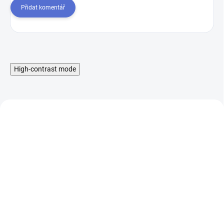
Přidat komentář
High-contrast mode
VOOPOO VINCI S
VOOPOO VINCI S
cartridge 0,8ohm 2ml
cartridge 0,6ohm 2ml
2Pack
2pack