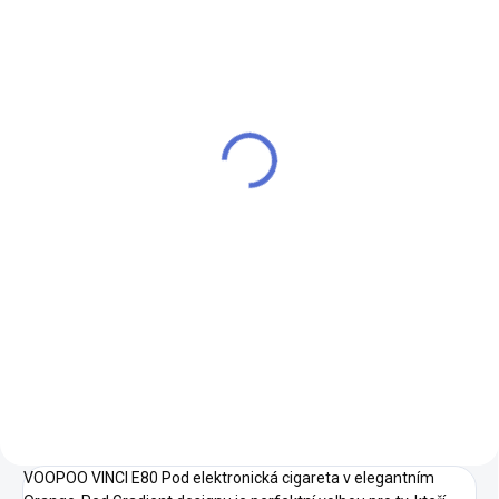
SKLADEM
SKLADEM
VOOPOO VINCI S
VOOPOO VINCI S
cartridge 0,8ohm 2ml
cartridge 0,6ohm 2ml
2Pack
2pack
199 Kč
199 Kč
164 Kč bez DPH
164 Kč bez DPH
Do košíku
Do košíku
VOOPOO VINCI S cartridge
VOOPOO VINCI S cartridge
0,8ohm 2ml - dokonalý zážitek z
0,6ohm 2ml 2pack - spolehlivý
vapování s technologií iCOSM
výkon a lepší chuť pro váš
CODE 2.0 pro zařízení VINCI S,
každodenní vaping.
E40, E80 a E120.
VOOPOO VINCI E80 Pod elektronická cigareta v elegantním