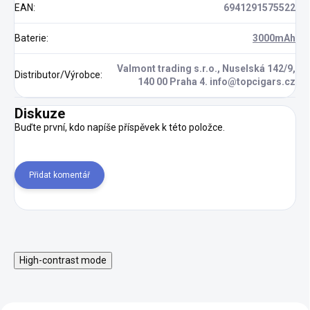
EAN
:
6941291575522
Baterie
:
3000mAh
Valmont trading s.r.o., Nuselská 142/9,
Distributor/Výrobce
:
140 00 Praha 4. info@topcigars.cz
Diskuze
Buďte první, kdo napíše příspěvek k této položce.
Přidat komentář
High-contrast mode