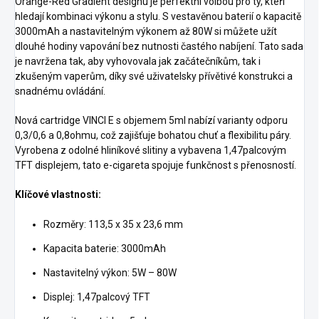
Orange-Red Gradient designu je perfektní volbou pro ty, kteří
hledají kombinaci výkonu a stylu. S vestavěnou baterií o kapacitě
3000mAh a nastavitelným výkonem až 80W si můžete užít
dlouhé hodiny vapování bez nutnosti častého nabíjení. Tato sada
je navržena tak, aby vyhovovala jak začátečníkům, tak i
zkušeným vaperům, díky své uživatelsky přívětivé konstrukci a
snadnému ovládání.
Nová cartridge VINCI E s objemem 5ml nabízí varianty odporu
0,3/0,6 a 0,8ohmu, což zajišťuje bohatou chuť a flexibilitu páry.
Vyrobena z odolné hliníkové slitiny a vybavena 1,47palcovým
TFT displejem, tato e-cigareta spojuje funkčnost s přenosností.
Klíčové vlastnosti:
Rozměry: 113,5 x 35 x 23,6 mm
Kapacita baterie: 3000mAh
Nastavitelný výkon: 5W – 80W
Displej: 1,47palcový TFT