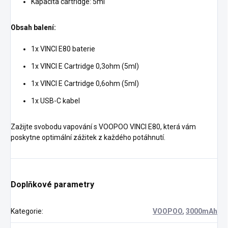
Kapacita cartridge: 5ml
Obsah balení:
1x VINCI E80 baterie
1x VINCI E Cartridge 0,3ohm (5ml)
1x VINCI E Cartridge 0,6ohm (5ml)
1x USB-C kabel
Zažijte svobodu vapování s VOOPOO VINCI E80, která vám
poskytne optimální zážitek z každého potáhnutí.
Doplňkové parametry
Kategorie
:
VOOPOO
,
3000mAh