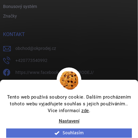
Bonusový systém
Značky
KONTAKT
obchod
@
okprodej.cz
+420773540992
https://www.facebook.com/OKPRODEJ/
okprodej
okprodej
Tento web používá soubory cookie. Dalším procházením
tohoto webu vyjadřujete souhlas s jejich používáním..
Více informací
zde
.
Nastavení
Copyright 2026
OKPRODEJ.CZ
. Všechna práva vyhrazena.
Upravit
nastavení cookies
Souhlasím