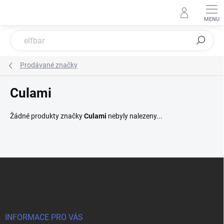
Přejít
na
obsah
Hledat
Prodávané značky
Culami
Žádné produkty značky
Culami
nebyly nalezeny...
Z
á
p
a
t
í
INFORMACE PRO VÁS