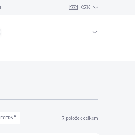
CZK
ční řád
PRÁZDNÝ KOŠÍK
NÁKUPNÍ
KOŠÍK
7
položek celkem
BECEDNĚ