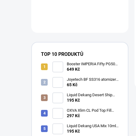
TOP 10 PRODUKTŮ
Booster IMPERIA Fifty PG50-
VG50 5x10ml-20mg
649 Kč
Joyetech BF SS316 atomizer
1ohm
65 Kč
Liquid Dekang Desert Ship
10ml - 11mg
195 Kč
OXVA Xlim CL Pod Top Fill
cartridge 0,8ohm 2ml 3Pack
297 Kč
Liquid Dekang USA Mix 10ml -
6mg
195 Kč