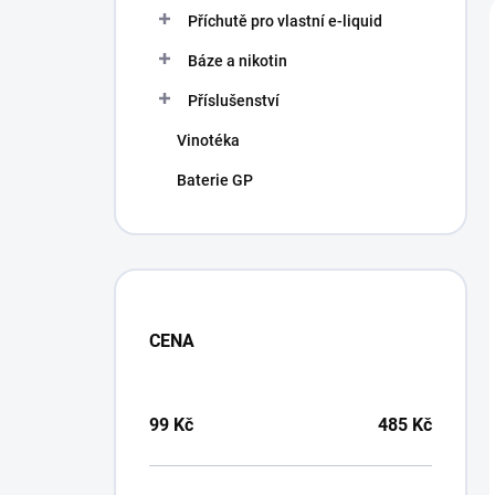
í
Příchutě pro vlastní e-liquid
p
a
Báze a nikotin
n
Příslušenství
e
l
Vinotéka
Baterie GP
CENA
99
Kč
485
Kč