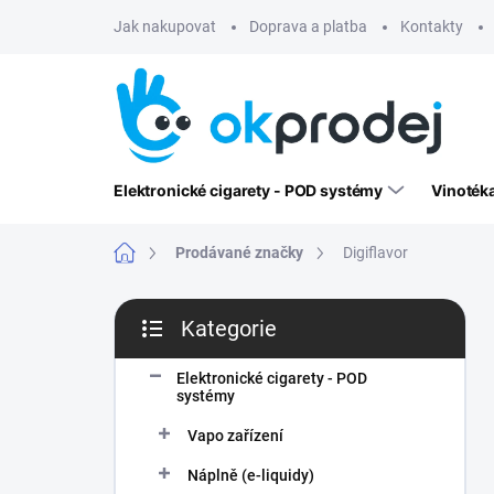
Přejít
Jak nakupovat
Doprava a platba
Kontakty
na
obsah
Elektronické cigarety - POD systémy
Vinoték
Domů
Prodávané značky
Digiflavor
P
Kategorie
o
Přeskočit
s
kategorie
t
Elektronické cigarety - POD
systémy
r
a
Vapo zařízení
n
n
Náplně (e-liquidy)