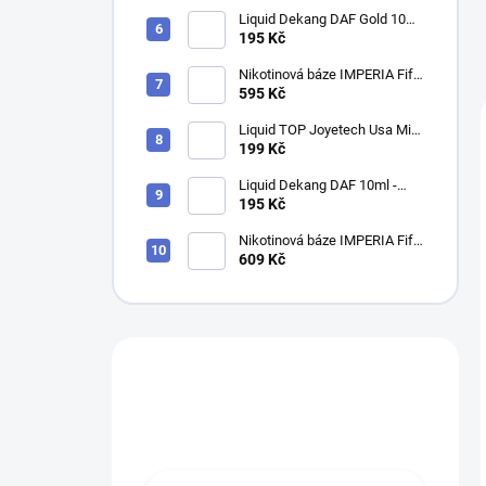
Liquid Dekang DAF Gold 10ml
- 11mg
195 Kč
Nikotinová báze IMPERIA Fifty
PG50-VG50 5x10ml-6mg
595 Kč
Liquid TOP Joyetech Usa Mix
10ml - 16mg
199 Kč
Liquid Dekang DAF 10ml -
11mg
195 Kč
Nikotinová báze IMPERIA Fifty
PG50-VG50 5x10ml-12mg
609 Kč
Máte otázku?
Obráťte se na nás.