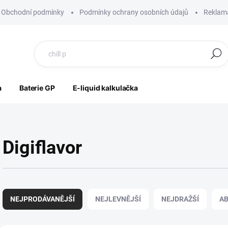
Obchodní podmínky
Podmínky ochrany osobních údajů
Reklama
Hledat
a
Baterie GP
E-liquid kalkulačka
Digiflavor
Ř
a
NEJPRODÁVANĚJŠÍ
NEJLEVNĚJŠÍ
NEJDRAŽŠÍ
A
z
e