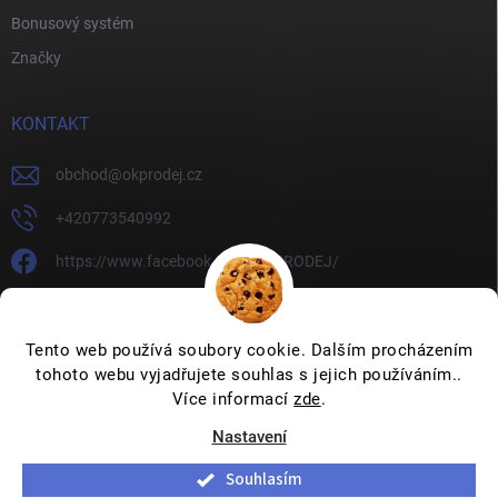
Bonusový systém
Značky
KONTAKT
obchod
@
okprodej.cz
+420773540992
https://www.facebook.com/OKPRODEJ/
okprodej
okprodej
Tento web používá soubory cookie. Dalším procházením
tohoto webu vyjadřujete souhlas s jejich používáním..
Více informací
zde
.
Nastavení
Copyright 2026
OKPRODEJ.CZ
. Všechna práva vyhrazena.
Upravit
nastavení cookies
Souhlasím