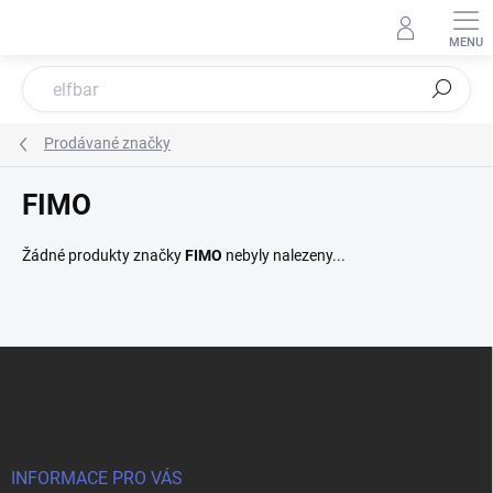
Přejít
na
obsah
Hledat
Prodávané značky
FIMO
Žádné produkty značky
FIMO
nebyly nalezeny...
Z
á
p
a
t
í
INFORMACE PRO VÁS