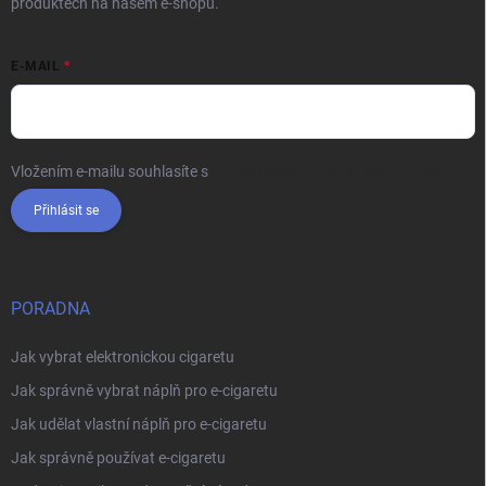
produktech na našem e-shopu.
E-MAIL
Vložením e-mailu souhlasíte s
podmínkami ochrany osobních údajů
Přihlásit se
PORADNA
Jak vybrat elektronickou cigaretu
Jak správně vybrat náplň pro e-cigaretu
Jak udělat vlastní náplň pro e-cigaretu
Jak správně používat e-cigaretu