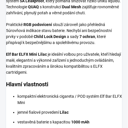
systém
5A Leakproof
, který pomáhá snižovat riziko úniku liquidu.
Technologie
QUAQ
s konstrukcí
Dual Mesh
zajišťuje rovnoměrné
zahřívání, plynulý potah a věrné podání chuti.
Praktické
RGB podsvícení
slouží zároveň jako přehledná
5úrovňová indikace stavu baterie. Nechybí ani bezpečnostní
prvky v podobě
Child Lock Design
a sady
7 ochran
, které
přispívají k bezpečnějšímu a spolehlivému provozu.
Elf Bar ELFX Mini Lilac
je ideální volbou pro uživatele, kteří hledají
malé, elegantní a výkonné zařízení s jednoduchým ovládáním,
kvalitním zpracováním a širokou kompatibilitou s ELFX
cartridgemi.
Hlavní vlastnosti
kompaktní elektronická cigareta / POD systém Elf Bar ELFX
Mini
jemné fialové provedení
Lilac
vestavěná baterie s kapacitou
1000 mAh