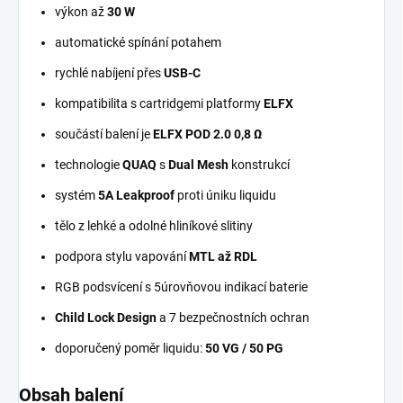
výkon až
30 W
automatické spínání potahem
rychlé nabíjení přes
USB-C
kompatibilita s cartridgemi platformy
ELFX
součástí balení je
ELFX POD 2.0 0,8 Ω
technologie
QUAQ
s
Dual Mesh
konstrukcí
systém
5A Leakproof
proti úniku liquidu
tělo z lehké a odolné hliníkové slitiny
podpora stylu vapování
MTL až RDL
RGB podsvícení s 5úrovňovou indikací baterie
Child Lock Design
a 7 bezpečnostních ochran
doporučený poměr liquidu:
50 VG / 50 PG
Obsah balení