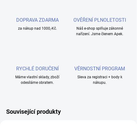
DOPRAVA ZDARMA
OVĚŘENÍ PLNOLETOSTI
za nákup nad 1000,-Kč.
Náš e-shop splňuje zákonné
nařízení. Jsme členem Apek.
RYCHLÉ DORUČENÍ
VĚRNOSTNÍ PROGRAM
Máme vlastní sklady, zboží
Sleva za registraci + body k
odesíláme obratem.
nákupu.
Související produkty
NOVINKA
NOVINKA