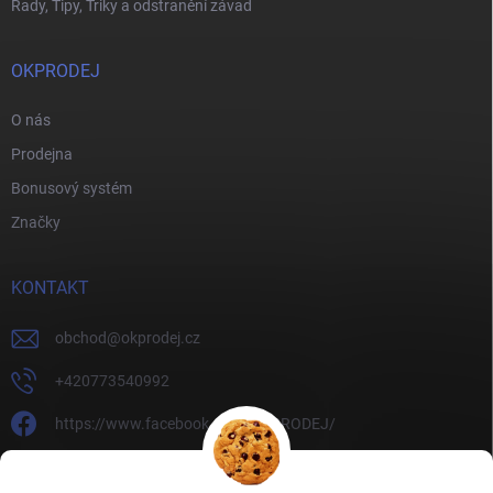
Rady, Tipy, Triky a odstranění závad
OKPRODEJ
O nás
Prodejna
Bonusový systém
Značky
KONTAKT
obchod
@
okprodej.cz
+420773540992
https://www.facebook.com/OKPRODEJ/
okprodej