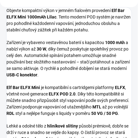
Objevte kompaktní výkon v jemném fialovém provedení
Elf Bar
ELFX Mini 1000mAh Lilac
. Tento moderní POD systém je navržen
pro pohodlné každodenní vapování, jednoduchou obsluhu a
stabilní chuťový zážitek při každém potahu.
Zařízení je vybaveno vestavěnou baterií s kapacitou
1000 mAh
a
nabízí výkon až
30 W
, díky čemuž poskytuje spolehlivý provoz po
celý den. Automatické spínání potahem umožňuje snadné
používání bez složitého nastavování – stačí potáhnout a zařízení
se samo aktivuje. O rychlé a pohodlné dobíjení se stará moderní
USB-C konektor
.
Elf Bar ELFX Mini
je kompatibilní s cartridgemi platformy
ELFX
,
včetně nové generace
ELFX POD 2.0
. Díky této kompatibilitě si
můžete snadno přizpůsobit styl vapování podle svých preferencí.
Zařízení podporuje vapování od utaženějšího
MTL
až po volnější
RDL
styl a nejlépe funguje s liquidy v poměru
50 VG / 50 PG
.
Lehké a odolné tělo z
hliníkové slitiny
působí prémiově, dobře se
drží v ruce a snadno se vejde do kapsy. O čistší provoz se stará