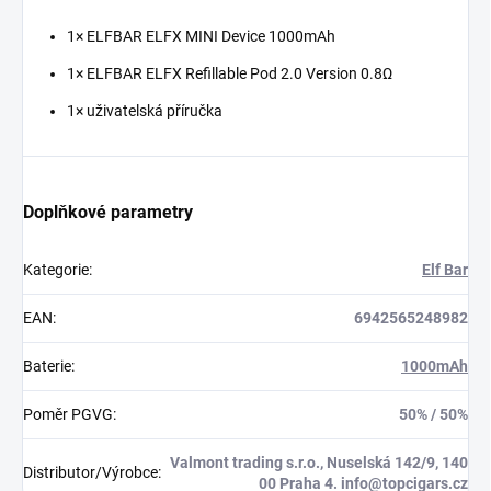
1× ELFBAR ELFX MINI Device 1000mAh
1× ELFBAR ELFX Refillable Pod 2.0 Version 0.8Ω
1× uživatelská příručka
Doplňkové parametry
Kategorie
:
Elf Bar
EAN
:
6942565248982
Baterie
:
1000mAh
Poměr PGVG
:
50% / 50%
Valmont trading s.r.o., Nuselská 142/9, 140
Distributor/Výrobce
:
00 Praha 4. info@topcigars.cz