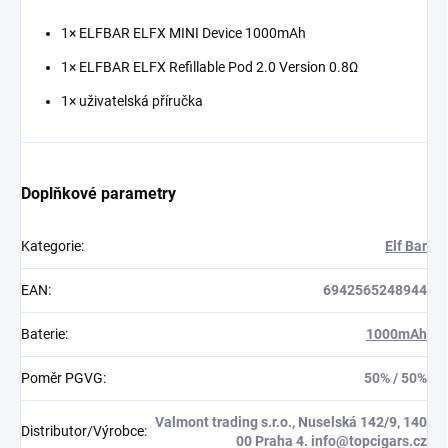
1× ELFBAR ELFX MINI Device 1000mAh
1× ELFBAR ELFX Refillable Pod 2.0 Version 0.8Ω
1× uživatelská příručka
Doplňkové parametry
Kategorie
:
Elf Bar
EAN
:
6942565248944
Baterie
:
1000mAh
Poměr PGVG
:
50% / 50%
Valmont trading s.r.o., Nuselská 142/9, 140
Distributor/Výrobce
:
00 Praha 4. info@topcigars.cz