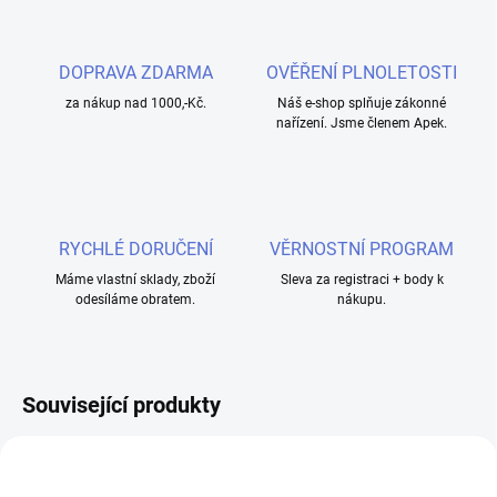
DOPRAVA ZDARMA
OVĚŘENÍ PLNOLETOSTI
za nákup nad 1000,-Kč.
Náš e-shop splňuje zákonné
nařízení. Jsme členem Apek.
RYCHLÉ DORUČENÍ
VĚRNOSTNÍ PROGRAM
Máme vlastní sklady, zboží
Sleva za registraci + body k
odesíláme obratem.
nákupu.
Související produkty
NOVINKA
NOVINKA