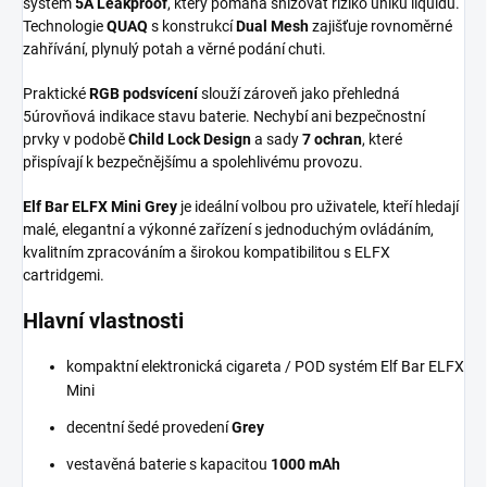
systém
5A Leakproof
, který pomáhá snižovat riziko úniku liquidu.
Technologie
QUAQ
s konstrukcí
Dual Mesh
zajišťuje rovnoměrné
zahřívání, plynulý potah a věrné podání chuti.
Praktické
RGB podsvícení
slouží zároveň jako přehledná
5úrovňová indikace stavu baterie. Nechybí ani bezpečnostní
prvky v podobě
Child Lock Design
a sady
7 ochran
, které
přispívají k bezpečnějšímu a spolehlivému provozu.
Elf Bar ELFX Mini Grey
je ideální volbou pro uživatele, kteří hledají
malé, elegantní a výkonné zařízení s jednoduchým ovládáním,
kvalitním zpracováním a širokou kompatibilitou s ELFX
cartridgemi.
Hlavní vlastnosti
kompaktní elektronická cigareta / POD systém Elf Bar ELFX
Mini
decentní šedé provedení
Grey
vestavěná baterie s kapacitou
1000 mAh