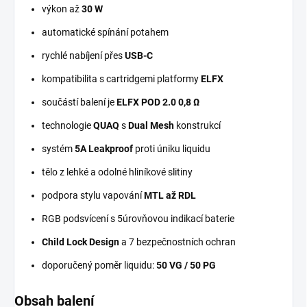
výkon až
30 W
automatické spínání potahem
rychlé nabíjení přes
USB-C
kompatibilita s cartridgemi platformy
ELFX
součástí balení je
ELFX POD 2.0 0,8 Ω
technologie
QUAQ
s
Dual Mesh
konstrukcí
systém
5A Leakproof
proti úniku liquidu
tělo z lehké a odolné hliníkové slitiny
podpora stylu vapování
MTL až RDL
RGB podsvícení s 5úrovňovou indikací baterie
Child Lock Design
a 7 bezpečnostních ochran
doporučený poměr liquidu:
50 VG / 50 PG
Obsah balení