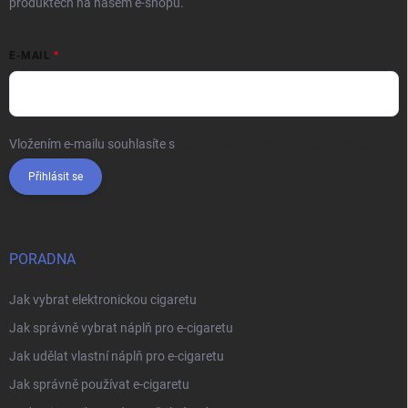
produktech na našem e-shopu.
E-MAIL
Vložením e-mailu souhlasíte s
podmínkami ochrany osobních údajů
Přihlásit se
PORADNA
Jak vybrat elektronickou cigaretu
Jak správně vybrat náplň pro e-cigaretu
Jak udělat vlastní náplň pro e-cigaretu
Jak správně používat e-cigaretu