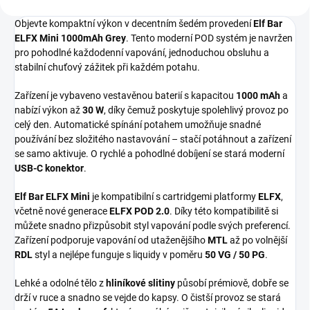
Objevte kompaktní výkon v decentním šedém provedení
Elf Bar
ELFX Mini 1000mAh Grey
. Tento moderní POD systém je navržen
pro pohodlné každodenní vapování, jednoduchou obsluhu a
stabilní chuťový zážitek při každém potahu.
Zařízení je vybaveno vestavěnou baterií s kapacitou
1000 mAh
a
nabízí výkon až
30 W
, díky čemuž poskytuje spolehlivý provoz po
celý den. Automatické spínání potahem umožňuje snadné
používání bez složitého nastavování – stačí potáhnout a zařízení
se samo aktivuje. O rychlé a pohodlné dobíjení se stará moderní
USB-C konektor
.
Elf Bar ELFX Mini
je kompatibilní s cartridgemi platformy
ELFX
,
včetně nové generace
ELFX POD 2.0
. Díky této kompatibilitě si
můžete snadno přizpůsobit styl vapování podle svých preferencí.
Zařízení podporuje vapování od utaženějšího
MTL
až po volnější
RDL
styl a nejlépe funguje s liquidy v poměru
50 VG / 50 PG
.
Lehké a odolné tělo z
hliníkové slitiny
působí prémiově, dobře se
drží v ruce a snadno se vejde do kapsy. O čistší provoz se stará