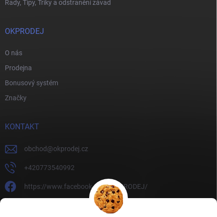
Rady, Tipy, Triky a odstranění závad
OKPRODEJ
O nás
Prodejna
Bonusový systém
Značky
KONTAKT
obchod
@
okprodej.cz
+420773540992
https://www.facebook.com/OKPRODEJ/
okprodej