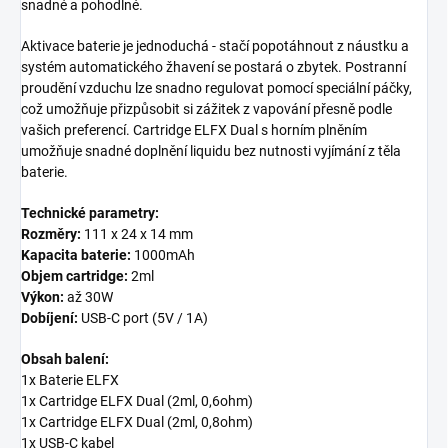
snadné a pohodlné.
Aktivace baterie je jednoduchá - stačí popotáhnout z náustku a
systém automatického žhavení se postará o zbytek. Postranní
proudění vzduchu lze snadno regulovat pomocí speciální páčky,
což umožňuje přizpůsobit si zážitek z vapování přesně podle
vašich preferencí. Cartridge ELFX Dual s horním plněním
umožňuje snadné doplnění liquidu bez nutnosti vyjímání z těla
baterie.
Technické parametry:
Rozměry:
111 x 24 x 14 mm
Kapacita baterie:
1000mAh
Objem cartridge:
2ml
Výkon:
až 30W
Dobíjení:
USB-C port (5V / 1A)
Obsah balení:
1x Baterie ELFX
1x Cartridge ELFX Dual (2ml, 0,6ohm)
1x Cartridge ELFX Dual (2ml, 0,8ohm)
1x USB-C kabel