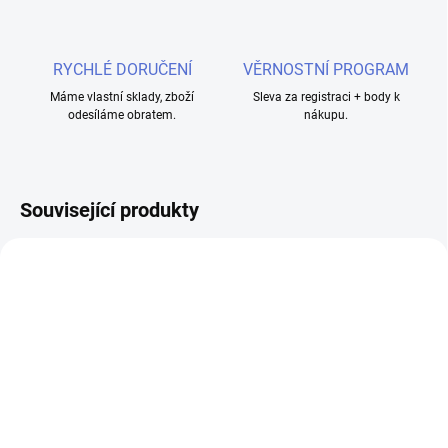
RYCHLÉ DORUČENÍ
VĚRNOSTNÍ PROGRAM
Máme vlastní sklady, zboží
Sleva za registraci + body k
odesíláme obratem.
nákupu.
Související produkty
VYPRODÁNO
Elf Bar ELFX Dual POD