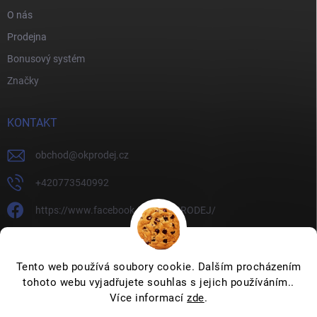
O nás
Prodejna
Bonusový systém
Značky
KONTAKT
obchod
@
okprodej.cz
+420773540992
https://www.facebook.com/OKPRODEJ/
okprodej
okprodej
Tento web používá soubory cookie. Dalším procházením
tohoto webu vyjadřujete souhlas s jejich používáním..
Více informací
zde
.