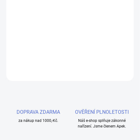
cena:
MOŽNOSTI
DORUČENÍ
Objevte eleganci a výkon s Elf Bar ELFX Pod elektronickou
cigaretou. S kapacitou baterie 1000mAh a automatickým
výkonem až 30W nabízí tento vapo systém stylové a pohodlné
vapování. Vybaveno RGB indikátorem a USB-C nabíjením.
DETAILNÍ INFORMACE
ZEPTAT SE
HLÍDAT
DOPRAVA ZDARMA
OVĚŘENÍ PLNOLETOSTI
za nákup nad 1000,-Kč.
Náš e-shop splňuje zákonné
nařízení. Jsme členem Apek.