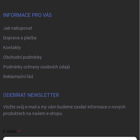
a
t
í
INFORMACE PRO VÁS
Jak nakupovat
Doprava a platba
Kontakty
Obchodní podmínky
Podmínky ochrany osobních údajů
Reklamační řád
ODEBÍRAT NEWSLETTER
Vložte svůj e-mail a my vám budeme zasílat informace o nových
produktech na našem e-shopu.
E-MAIL