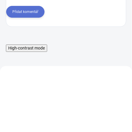
Přidat komentář
High-contrast mode
Liquid Aramax Nic Salt -
Booster IMPERIA Fifty
Raspberry Straw 10ml,
PG50-VG50 5x10ml-