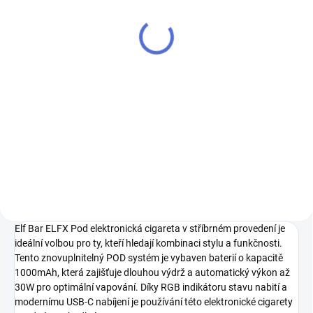
cartridge 2ml 0,6ohm
109 Kč
90 Kč bez DPH
Detail
Náhradní cartridge Elf Bar ELFX
Dual POD s objemem 2ml a
odporem 0,6ohm pro optimální
vaping zážitek.
Elf Bar ELFX Pod elektronická cigareta v stříbrném provedení je
ideální volbou pro ty, kteří hledají kombinaci stylu a funkčnosti.
Tento znovuplnitelný POD systém je vybaven baterií o kapacitě
1000mAh, která zajišťuje dlouhou výdrž a automatický výkon až
30W pro optimální vapování. Díky RGB indikátoru stavu nabití a
modernímu USB-C nabíjení je používání této elektronické cigarety