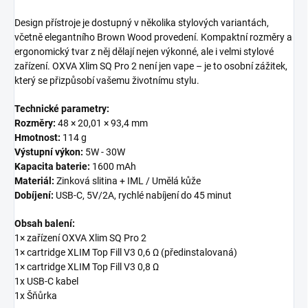
Design přístroje je dostupný v několika stylových variantách,
včetně elegantního Brown Wood provedení. Kompaktní rozměry a
ergonomický tvar z něj dělají nejen výkonné, ale i velmi stylové
zařízení. OXVA Xlim SQ Pro 2 není jen vape – je to osobní zážitek,
který se přizpůsobí vašemu životnímu stylu.
Technické parametry:
Rozměry:
48 × 20,01 × 93,4 mm
Hmotnost:
114 g
Výstupní výkon:
5W - 30W
Kapacita baterie:
1600 mAh
Materiál:
Zinková slitina + IML / Umělá kůže
Dobíjení:
USB-C, 5V/2A, rychlé nabíjení do 45 minut
Obsah balení:
1× zařízení OXVA Xlim SQ Pro 2
1× cartridge XLIM Top Fill V3 0,6 Ω (předinstalovaná)
1× cartridge XLIM Top Fill V3 0,8 Ω
1x USB-C kabel
1x Šňůrka