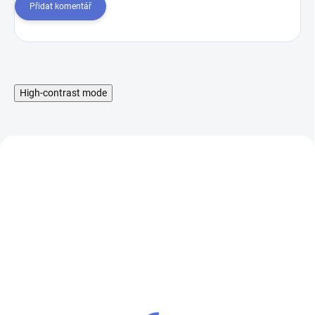
Přidat komentář
High-contrast mode
Liquid Aramax Nic Salt -
Booster IMPERIA Fifty
Raspberry Straw 10ml,
PG50-VG50 5x10ml-
10mg
20mg