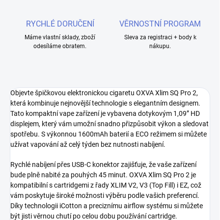
RYCHLÉ DORUČENÍ
VĚRNOSTNÍ PROGRAM
Máme vlastní sklady, zboží
Sleva za registraci + body k
odesíláme obratem.
nákupu.
Objevte špičkovou elektronickou cigaretu OXVA Xlim SQ Pro 2,
která kombinuje nejnovější technologie s elegantním designem.
Tato kompaktní vape zařízení je vybavena dotykovým 1,09” HD
displejem, který vám umožní snadno přizpůsobit výkon a sledovat
spotřebu. S výkonnou 1600mAh baterií a ECO režimem si můžete
užívat vapování až celý týden bez nutnosti nabíjení.
Rychlé nabíjení přes USB-C konektor zajišťuje, že vaše zařízení
bude plně nabité za pouhých 45 minut. OXVA Xlim SQ Pro 2 je
kompatibilní s cartridgemi z řady XLIM V2, V3 (Top Fill) i EZ, což
vám poskytuje široké možnosti výběru podle vašich preferencí.
Díky technologii iCotton a preciznímu airflow systému si můžete
být jisti věrnou chutí po celou dobu používání cartridge.