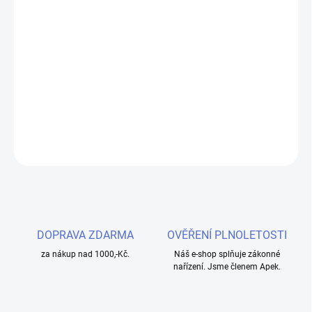
cena:
MOŽNOSTI
DORUČENÍ
OXVA Xlim SQ Pro 2 elektronická cigareta s 1600mAh baterií v
elegantním Brown Wood designu nabízí moderní vapování s
dotykovým HD displejem a rychlým USB-C nabíjením.
DETAILNÍ INFORMACE
ZEPTAT SE
HLÍDAT
DOPRAVA ZDARMA
OVĚŘENÍ PLNOLETOSTI
za nákup nad 1000,-Kč.
Náš e-shop splňuje zákonné
nařízení. Jsme členem Apek.