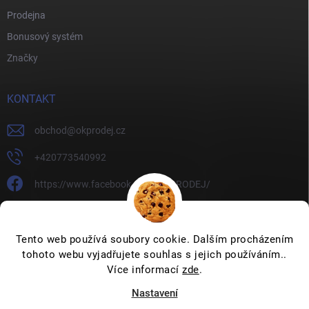
Prodejna
Bonusový systém
Značky
KONTAKT
obchod
@
okprodej.cz
+420773540992
https://www.facebook.com/OKPRODEJ/
okprodej
okprodej
Tento web používá soubory cookie. Dalším procházením
tohoto webu vyjadřujete souhlas s jejich používáním..
Více informací
zde
.
Nastavení
Copyright 2026
OKPRODEJ.CZ
. Všechna práva vyhrazena.
Upravit