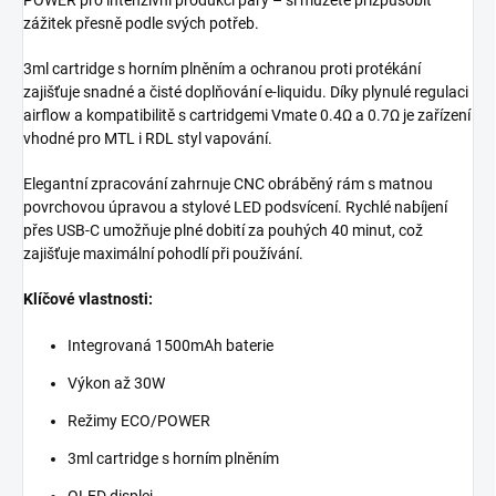
POWER pro intenzivní produkci páry – si můžete přizpůsobit
zážitek přesně podle svých potřeb.
3ml cartridge s horním plněním a ochranou proti protékání
zajišťuje snadné a čisté doplňování e-liquidu. Díky plynulé regulaci
airflow a kompatibilitě s cartridgemi Vmate 0.4Ω a 0.7Ω je zařízení
vhodné pro MTL i RDL styl vapování.
Elegantní zpracování zahrnuje CNC obráběný rám s matnou
povrchovou úpravou a stylové LED podsvícení. Rychlé nabíjení
přes USB-C umožňuje plné dobití za pouhých 40 minut, což
zajišťuje maximální pohodlí při používání.
Klíčové vlastnosti:
Integrovaná 1500mAh baterie
Výkon až 30W
Režimy ECO/POWER
3ml cartridge s horním plněním