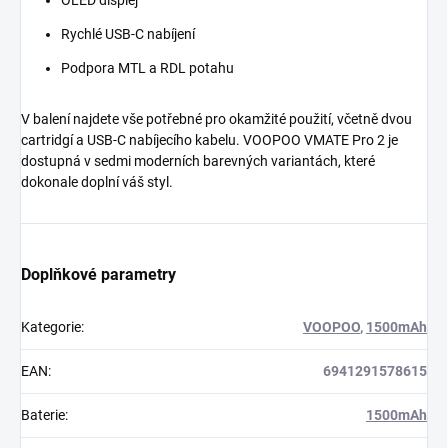
OLED displej
Rychlé USB-C nabíjení
Podpora MTL a RDL potahu
V balení najdete vše potřebné pro okamžité použití, včetně dvou
cartridgí a USB-C nabíjecího kabelu. VOOPOO VMATE Pro 2 je
dostupná v sedmi moderních barevných variantách, které
dokonale doplní váš styl.
Doplňkové parametry
Kategorie
:
VOOPOO
,
1500mAh
EAN
:
6941291578615
Baterie
:
1500mAh