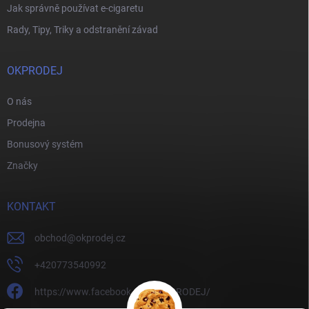
Jak správně používat e-cigaretu
Rady, Tipy, Triky a odstranění závad
OKPRODEJ
O nás
Prodejna
Bonusový systém
Značky
KONTAKT
obchod
@
okprodej.cz
+420773540992
https://www.facebook.com/OKPRODEJ/