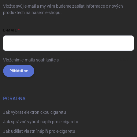
Vložte svůj e-mail a my vám budeme zasílat informace o nových
produktech na našem e-shopu.
E-MAIL
Vložením e-mailu souhlasíte s
podmínkami ochrany osobních údajů
Přihlásit se
PORADNA
Jak vybrat elektronickou cigaretu
Jak správně vybrat náplň pro e-cigaretu
Jak udělat vlastní náplň pro e-cigaretu