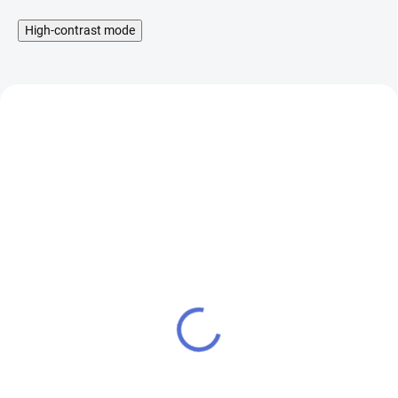
High-contrast mode
Příchuť IMPERIA Black
Příchuť IMPERIA Black
Label - Blueberry
Label 10ml Strawberry
(Borůvka) 10ml
(Jahoda)
199 Kč
199 Kč
SKLADEM
SKLADEM
164 Kč bez DPH
164 Kč bez DPH
Cena po přihlášení
Cena po přihlášení
189 Kč
189 Kč