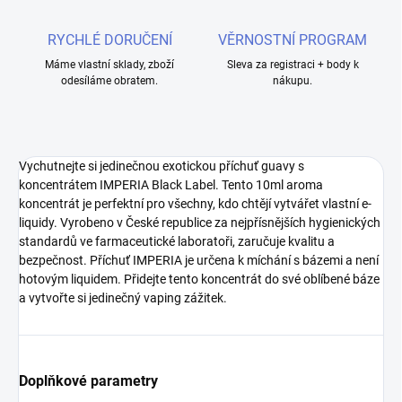
RYCHLÉ DORUČENÍ
VĚRNOSTNÍ PROGRAM
Máme vlastní sklady, zboží
Sleva za registraci + body k
odesíláme obratem.
nákupu.
Vychutnejte si jedinečnou exotickou příchuť guavy s
koncentrátem IMPERIA Black Label. Tento 10ml aroma
koncentrát je perfektní pro všechny, kdo chtějí vytvářet vlastní e-
liquidy. Vyrobeno v České republice za nejpřísnějších hygienických
standardů ve farmaceutické laboratoři, zaručuje kvalitu a
bezpečnost. Příchuť IMPERIA je určena k míchání s bázemi a není
hotovým liquidem. Přidejte tento koncentrát do své oblíbené báze
a vytvořte si jedinečný vaping zážitek.
Doplňkové parametry