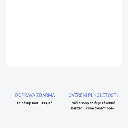
−
+
Přidat do košíku
Objevte exotickou chuť guavy s příchutí IMPERIA Black Label 10ml
- ideální volba pro tvorbu vlastních e-liquidů.
DETAILNÍ INFORMACE
ZEPTAT SE
HLÍDAT
DOPRAVA ZDARMA
OVĚŘENÍ PLNOLETOSTI
za nákup nad 1000,-Kč.
Náš e-shop splňuje zákonné
nařízení. Jsme členem Apek.