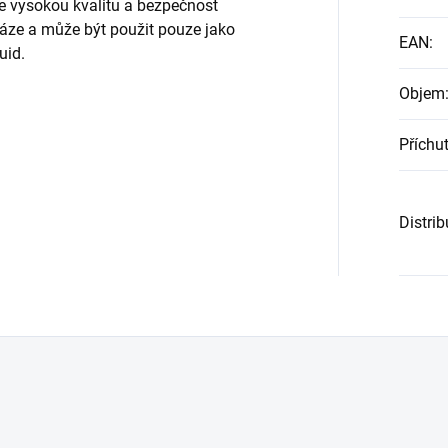
je vysokou kvalitu a bezpečnost
báze a může být použit pouze jako
EAN
:
uid.
Objem
Příchu
Distri