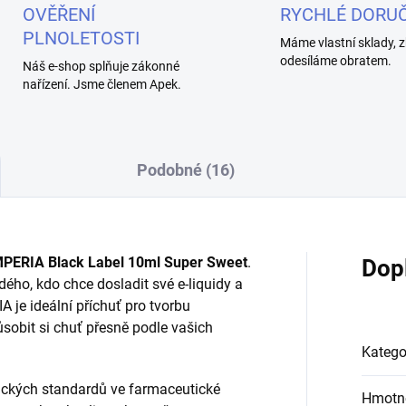
OVĚŘENÍ
RYCHLÉ DORUČ
PLNOLETOSTI
Máme vlastní sklady, z
odesíláme obratem.
Náš e-shop splňuje zákonné
nařízení. Jsme členem Apek.
Podobné (16)
MPERIA Black Label 10ml Super Sweet
.
Dop
dého, kdo chce dosladit své e-liquidy a
A je ideální příchuť pro tvorbu
ůsobit si chuť přesně podle vašich
Katego
nických standardů ve farmaceutické
Hmotn