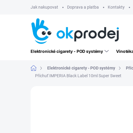
Přejít
Jak nakupovat
Doprava a platba
Kontakty
na
obsah
Elektronické cigarety - POD systémy
Vinoték
Domů
Elektronické cigarety - POD systémy
Pří
Příchuť IMPERIA Black Label 10ml Super Sweet
Neohodnoceno
Podrobnosti hodn