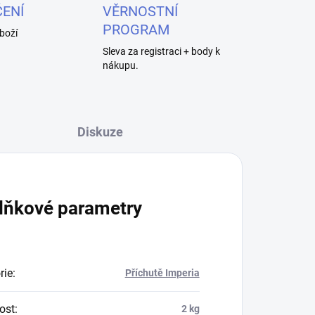
ENÍ
VĚRNOSTNÍ
PROGRAM
boží
Sleva za registraci + body k
nákupu.
Diskuze
lňkové parametry
rie
:
Příchutě Imperia
ost
:
2 kg