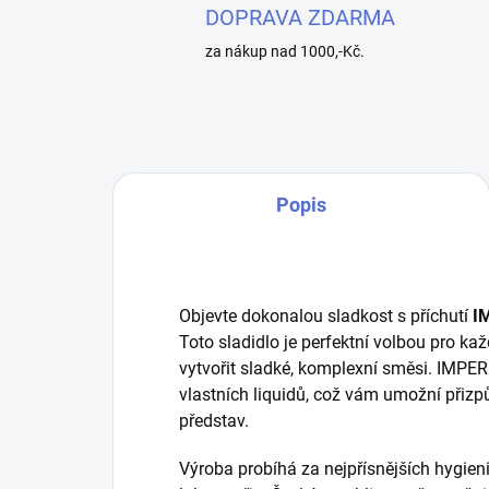
DOPRAVA ZDARMA
za nákup nad 1000,-Kč.
Popis
Objevte dokonalou sladkost s příchutí
I
Toto sladidlo je perfektní volbou pro kaž
vytvořit sladké, komplexní směsi. IMPERI
vlastních liquidů, což vám umožní přizp
představ.
Výroba probíhá za nejpřísnějších hygie