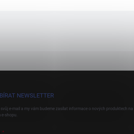
BÍRAT NEWSLETTER
 svůj e-mail a my vám budeme zasílat informace o nových produktech na
 e-shopu.
L