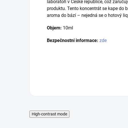
laboratoři v České republice, což zaruču
produktu. Tento koncentrát se kape do 
aroma do bází – nejedná se o hotový liq
Objem:
10ml
Bezpečnostní informace:
zde
High-contrast mode