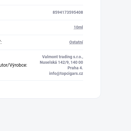
8594173595408
:
10ml
ť
:
Ostatní
Valmont trading s.r.o.,
Nuselská 142/9, 140 00
butor/Výrobce
:
Praha 4.
info@topcigars.cz