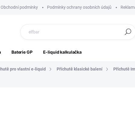
Obchodní podmínky
Podmínky ochrany osobních údajů
Reklama
Hledat
a
Baterie GP
E-liquid kalkulačka
chutě pro vlastní e-liquid
Příchutě klasické balení
Příchutě I
ocení
ZNAČKA:
IMPERIA
199 Kč
164 Kč bez DPH
Měrná
VYPRODÁNO